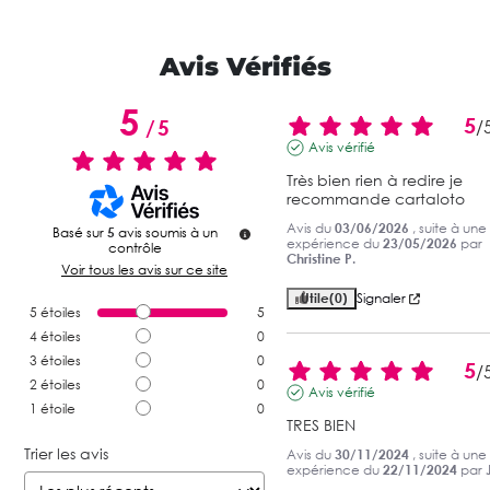
Avis Vérifiés
5
5
/
5
/
Avis vérifié
Très bien rien à redire je 
recommande cartaloto
Avis du
03/06/2026
, suite à une
Basé sur
5
avis soumis à un
expérience du
23/05/2026
par
contrôle
Christine P.
Voir tous les avis sur ce site
Utile
(0)
Signaler
5
étoiles
5
4
étoiles
0
3
étoiles
0
5
/
2
étoiles
0
Avis vérifié
1
étoile
0
TRES BIEN
Trier les avis
Avis du
30/11/2024
, suite à une
expérience du
22/11/2024
par