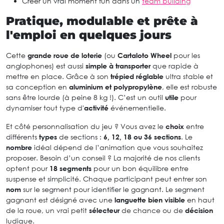
Créer un vrai moment fun dans un
team building
Pratique, modulable et prête à
l'emploi en quelques jours
Cette
grande roue de loterie
(ou
Cartaloto Wheel
pour les
anglophones) est aussi
simple à transporter
que rapide à
mettre en place. Grâce à son
trépied réglable
ultra stable et
sa conception en
aluminium et polypropylène
, elle est robuste
sans être lourde (à peine 8 kg !). C’est un outil
utile
pour
dynamiser tout type d'
activité
événementielle.
Et côté personnalisation du jeu ? Vous avez le
choix
entre
différents
types
de sections :
6, 12, 18 ou 36 sections
. Le
nombre
idéal dépend de l’animation que vous souhaitez
proposer. Besoin d’un conseil ? La majorité de nos clients
optent pour
18 segments
pour un bon équilibre entre
suspense et simplicité. Chaque participant peut entrer son
nom
sur le segment pour identifier le gagnant. Le segment
gagnant est désigné avec une
languette bien visible
en haut
de la roue, un vrai petit
sélecteur
de chance ou de
décision
ludique.