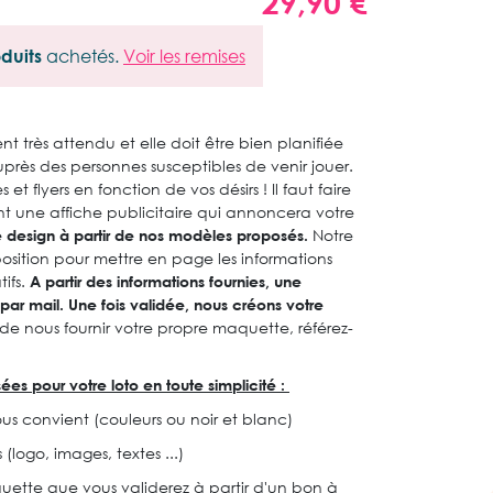
29,90 €
duits
achetés.
Voir les remises
t très attendu et elle doit être bien planifiée
ès des personnes susceptibles de venir jouer.
et flyers en fonction de vos désirs ! Il faut faire
ant une affiche publicitaire qui annoncera votre
 design à partir de nos modèles proposés.
Notre
sposition pour mettre en page les informations
ifs.
A partir des informations fournies, une
par mail.
Une fois validée, nous créons votre
z de nous fournir votre propre maquette, référez-
ées pour votre loto en toute simplicité :
ous convient (couleurs ou noir et blanc)
(logo, images, textes ...)
uette que vous validerez à partir d'un bon à