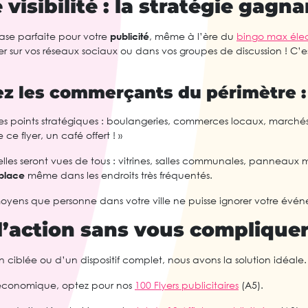
visibilité : la stratégie gagn
base parfaite pour votre
publicité
, même à l’ère du
bingo max élec
 sur vos réseaux sociaux ou dans vos groupes de discussion ! C’est
 les commerçants du périmètre :
s les points stratégiques : boulangeries, commerces locaux, marché
ce flyer, un café offert ! »
 elles seront vues de tous : vitrines, salles communales, panneaux
place
même dans les endroits très fréquentés.
s moyens que personne dans votre ville ne puisse ignorer votre évé
l’action sans vous compliquer 
ciblée ou d’un dispositif complet, nous avons la solution idéale.
t économique, optez pour nos
100 Flyers publicitaires
(A5).