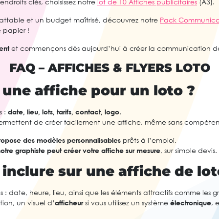
endroits clés, choisissez notre
lot de 10 Affiches publicitaires
(A3).
ttable et un budget maîtrisé, découvrez notre
Pack Communicatio
 papier !
ent
et commençons dès aujourd’hui à créer la communication de 
FAQ – AFFICHES & FLYERS LOTO
une affiche pour un loto ?
s :
date, lieu, lots, tarifs, contact, logo
.
rmettent de créer facilement une affiche, même sans compéten
ropose des modèles personnalisables
prêts à l’emploi.
otre graphiste peut créer votre affiche sur mesure
, sur simple devis.
inclure sur une affiche de lot
s : date, heure, lieu, ainsi que les éléments attractifs comme les gro
ion, un visuel d’
afficheur
si vous utilisez un système
électronique
, 