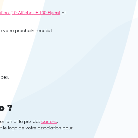
n (10 Affiches + 100 Flyers)
et
votre prochain succès !
ces.
o ?
s lots et le prix des
cartons
.
et le logo de votre association pour