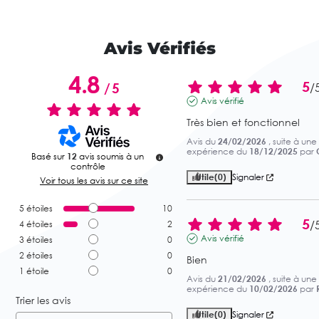
Avis Vérifiés
4.8
5
/
5
/
Avis vérifié
Très bien et fonctionnel
Avis du
24/02/2026
, suite à une
expérience du
18/12/2025
par
Basé sur
12
avis soumis à un
contrôle
Utile
(0)
Signaler
Voir tous les avis sur ce site
5
étoiles
10
5
/
4
étoiles
2
Avis vérifié
3
étoiles
0
2
étoiles
0
Bien
1
étoile
0
Avis du
21/02/2026
, suite à une
expérience du
10/02/2026
par
Trier les avis
Utile
(0)
Signaler