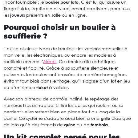
incontournable : le
boulier pour loto
. C’est lui qui assure un
tirage fluide, équitable et visuellement captivant, pour tous
les
joueurs
présents en salle ou en ligne.
Pourquoi choisir un boulier à
soufflerie ?
Il existe plusieurs types de bouliers : les versions manuelles à
manivelle, les électroniques, ou encore les modèles à
soufflerie comme l’
Airball
. Ce dernier allie esthétique,
praticité et fiabilité. Grâce à sa soufflerie silencieuse et
puissante, les boules sont brassées de manière homogène,
évitant tout biais dans le tirage, qu’il s’agisse d’un
lot
en jeu
ou d’un simple
ticket
à valider.
Avec son plateau de contrôle incliné, le repérage des
numéros tirés est rapide. Et fini les balles qui roulent ou se
perdent : elles restent bien en place tout au long de la
partie. Ce système s’adapte aussi bien à une
grille
classique
de loto qu’à des formats de
quine
ou de
tombola
.
Un kit complet pensé pour les