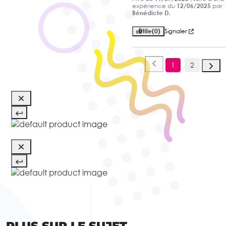
expérience du
12/06/2025
par
Bénédicte D.
Utile
(0)
Signaler
1
2
PLUS SUR LE SUJET