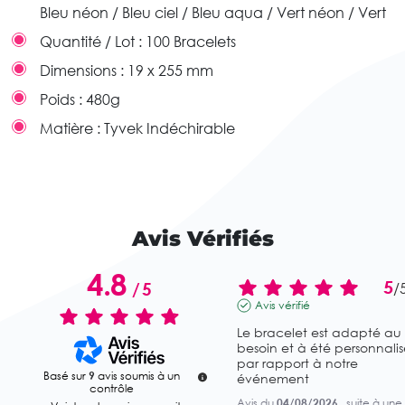
Bleu néon / Bleu ciel / Bleu aqua / Vert néon / Vert
Quantité / Lot :
100 Bracelets
Dimensions :
19 x 255 mm
Poids :
480g
Matière :
Tyvek Indéchirable
Avis Vérifiés
4.8
5
/
5
/
Avis vérifié
Le bracelet est adapté au 
besoin et à été personnalisé
par rapport à notre 
Basé sur
9
avis soumis à un
événement
contrôle
Avis du
04/08/2026
, suite à une