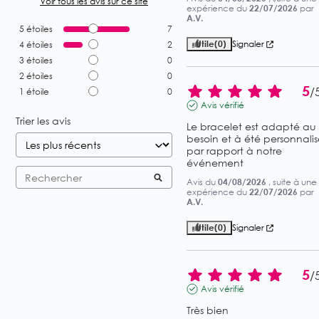
Voir tous les avis sur ce site
expérience du
22/07/2026
par
A.V.
5
étoiles
7
Utile
(0)
Signaler
4
étoiles
2
3
étoiles
0
2
étoiles
0
5
/
1
étoile
0
Avis vérifié
Trier les avis
Le bracelet est adapté au 
besoin et à été personnalisé
par rapport à notre 
événement
Avis du
04/08/2026
, suite à une
expérience du
22/07/2026
par
A.V.
Utile
(0)
Signaler
5
/
Avis vérifié
Très bien