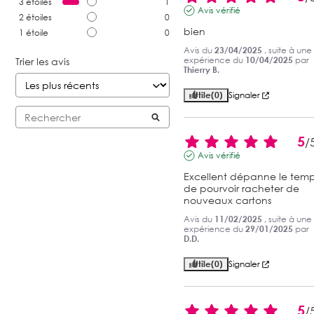
3
étoiles
1
Avis vérifié
2
étoiles
0
bien
1
étoile
0
Avis du
23/04/2025
, suite à une
expérience du
10/04/2025
par
Trier les avis
Thierry B.
Utile
(0)
Signaler
5
/
Avis vérifié
Excellent dépanne le temp
de pourvoir racheter de 
nouveaux cartons
Avis du
11/02/2025
, suite à une
expérience du
29/01/2025
par
D.D.
Utile
(0)
Signaler
5
/