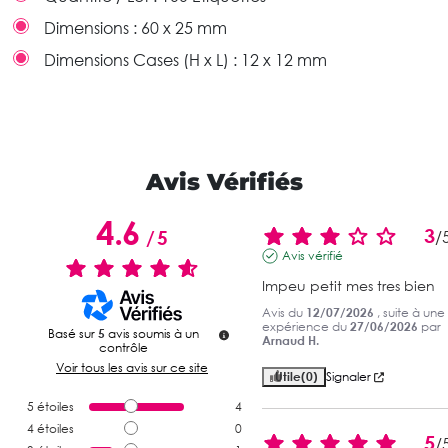
Dimensions :
60 x 25 mm
Dimensions Cases (H x L) :
12 x 12 mm
Avis Vérifiés
4.6
3
/
5
/
Avis vérifié
Impeu petit mes tres bien
Avis du
12/07/2026
, suite à une
expérience du
27/06/2026
par
Basé sur
5
avis soumis à un
Arnaud H.
contrôle
Voir tous les avis sur ce site
Utile
(0)
Signaler
5
étoiles
4
4
étoiles
0
5
/