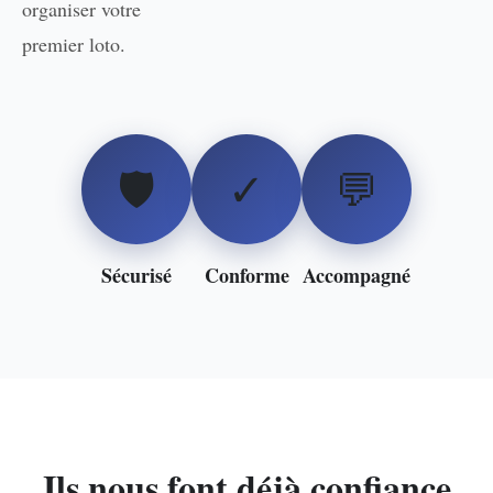
organiser votre
premier loto.
🛡️
✓
💬
Sécurisé
Conforme
Accompagné
Ils nous font déjà confiance