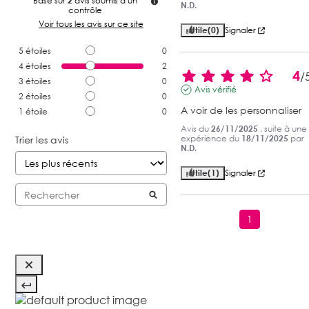
Basé sur
2
avis soumis à un
N.D.
contrôle
Voir tous les avis sur ce site
Utile
(0)
Signaler
5
étoiles
0
4
étoiles
2
4
/
3
étoiles
0
Avis vérifié
2
étoiles
0
A voir de les personnaliser
1
étoile
0
Avis du
26/11/2025
, suite à une
expérience du
18/11/2025
par
Trier les avis
N.D.
Utile
(1)
Signaler
1