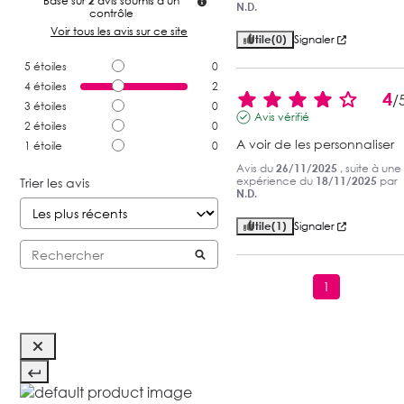
Basé sur
2
avis soumis à un
N.D.
contrôle
Voir tous les avis sur ce site
Utile
(0)
Signaler
5
étoiles
0
4
étoiles
2
4
/
3
étoiles
0
Avis vérifié
2
étoiles
0
A voir de les personnaliser
1
étoile
0
Avis du
26/11/2025
, suite à une
expérience du
18/11/2025
par
Trier les avis
N.D.
Utile
(1)
Signaler
1