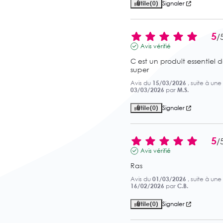
Utile
(0)
Signaler
5
/
Avis vérifié
C est un produit essentiel dan
super
Avis du
15/03/2026
, suite à un
03/03/2026
par
M.S.
Utile
(0)
Signaler
5
/
Avis vérifié
Ras
Avis du
01/03/2026
, suite à un
16/02/2026
par
C.B.
Utile
(0)
Signaler