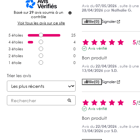
Avis du
07/05/2026
, suite à un
28/04/2026
par
Nathalie G.
Basé sur
29
avis soumis à un
contrôle
Utile
(0)
Signaler
Voir tous les avis sur ce site
5
étoiles
25
5
/
4
étoiles
4
Avis vérifié
3
étoiles
0
2
étoiles
0
Bon produit
1
étoile
0
Avis du
22/04/2026
, suite à un
13/04/2026
par
S.D.
Trier les avis
Utile
(0)
Signaler
5
/
Avis vérifié
Bon produit
Avis du
22/04/2026
, suite à un
13/04/2026
par
S.D.