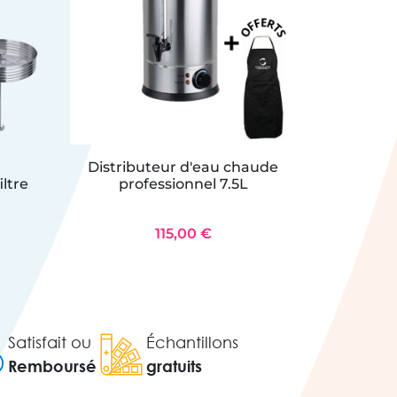
Distributeur d'eau chaude
Mac
iltre
professionnel 7.5L
p
115,00 €
Satisfait ou
Échantillons
Remboursé
gratuits