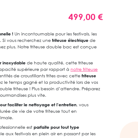
499,00 €
nelle !
Un incontournable pour les festivals, les
s. Si vous recherchez une
friteuse électrique
de
hez plus. Notre friteuse double bac est conçue
.
r inoxydable
de haute qualité, cette friteuse
apacité supérieure par rapport à
notre friteuse
tités de croustillants frites avec cette
friteuse
z le temps gagné et la productivité lors de vos
ble friteuse ! Plus besoin d’attendre. Préparez
 gourmandises plus vite.
r faciliter le nettoyage et l’entretien
, vous
urée de vie de votre friteuse tout en
timale.
fessionnelle est
parfaite pour tout type
ale aux festivals en plein air en passant par les