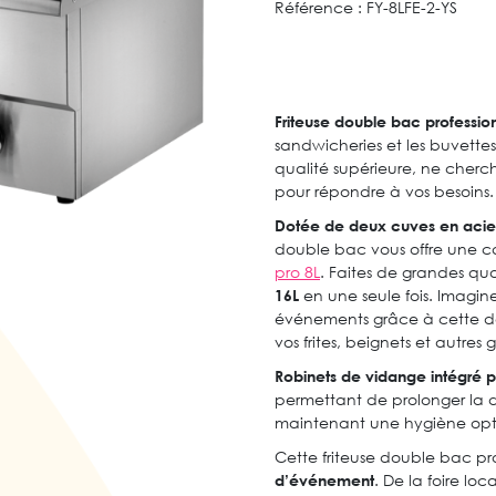
Référence :
FY-8LFE-2-YS
Friteuse double bac profession
sandwicheries et les buvette
qualité supérieure, ne cherc
pour répondre à vos besoins
Dotée de deux cuves en acie
double bac vous offre une c
pro 8L
. Faites de grandes quan
16L
en une seule fois. Imagine
événements grâce à cette dou
vos frites, beignets et autres
Robinets de vidange intégré pou
permettant de prolonger la d
maintenant une hygiène op
Cette friteuse double bac pro
d’événement
. De la foire loc