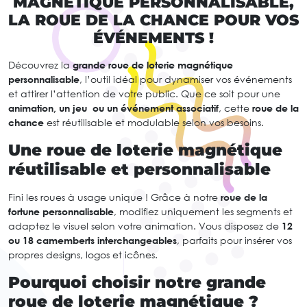
MAGNÉTIQUE PERSONNALISABLE,
LA ROUE DE LA CHANCE POUR VOS
ÉVÉNEMENTS !
Découvrez la
grande roue de loterie magnétique
personnalisable
, l’outil idéal pour dynamiser vos événements
et attirer l’attention de votre public. Que ce soit pour une
animation, un jeu ou un événement associatif
, cette
roue de la
chance
est réutilisable et modulable selon vos besoins.
Une roue de loterie magnétique
réutilisable et personnalisable
Fini les roues à usage unique ! Grâce à notre
roue de la
fortune personnalisable
, modifiez uniquement les segments et
adaptez le visuel selon votre animation. Vous disposez de
12
ou
18 camemberts interchangeables
, parfaits pour insérer vos
propres designs, logos et icônes.
Pourquoi choisir notre grande
roue de loterie magnétique ?