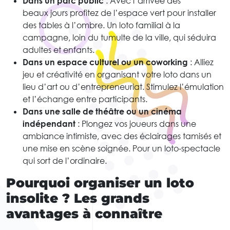
Dans un parc public
: Avec l’arrivée des
beaux jours profitez de l’espace vert pour installer
des tables à l’ombre. Un loto familial à la
campagne, loin du tumulte de la ville, qui séduira
adultes et enfants.
Dans un espace culturel ou un coworking
: Alliez
jeu et créativité en organisant votre loto dans un
lieu d’art ou d’entrepreneuriat. Stimulez l’émulation
et l’échange entre participants.
Dans une salle de théâtre ou un cinéma
indépendant
: Plongez vos joueurs dans une
ambiance intimiste, avec des éclairages tamisés et
une mise en scène soignée. Pour un loto-spectacle
qui sort de l’ordinaire.
Pourquoi organiser un loto
insolite ? Les grands
avantages à connaître