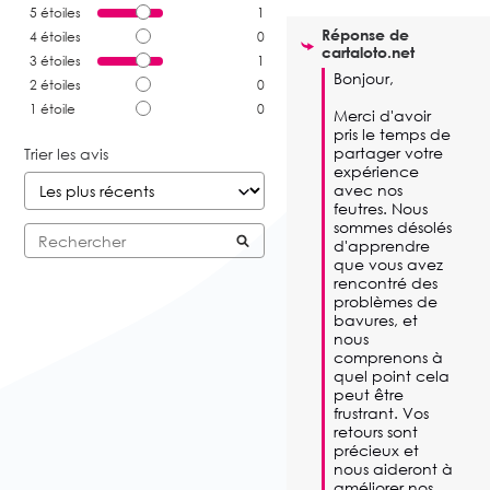
5
étoiles
1
Réponse de
4
étoiles
0
cartaloto.net
3
étoiles
1
Bonjour,

2
étoiles
0
1
étoile
0
Merci d'avoir 
pris le temps de 
partager votre 
Trier les avis
expérience 
avec nos 
feutres. Nous 
sommes désolés 
d'apprendre 
que vous avez 
rencontré des 
problèmes de 
bavures, et 
nous 
comprenons à 
quel point cela 
peut être 
frustrant. Vos 
retours sont 
précieux et 
nous aideront à 
améliorer nos 