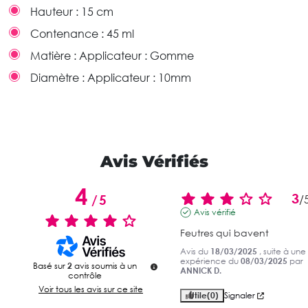
Hauteur :
15 cm
Contenance :
45 ml
Matière :
Applicateur : Gomme
Diamètre :
Applicateur : 10mm
Avis Vérifiés
4
3
/
5
/
Avis vérifié
Feutres qui bavent
Avis du
18/03/2025
, suite à une
expérience du
08/03/2025
par
Basé sur
2
avis soumis à un
ANNICK D.
contrôle
Voir tous les avis sur ce site
Utile
(0)
Signaler