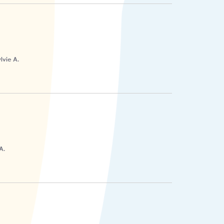
lvie A.
A.