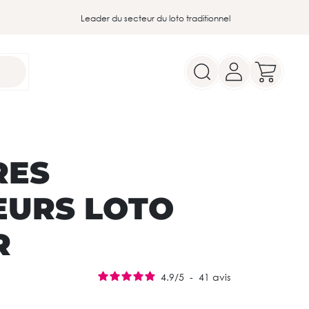
Leader du secteur du loto traditionnel
RES
URS LOTO
R
4.9
/
5
-
41
avis