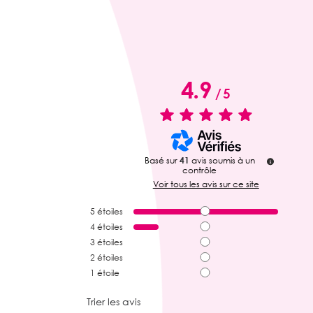
4.9
/
5
Basé sur
41
avis soumis à un
contrôle
Voir tous les avis sur ce site
5
étoiles
4
étoiles
3
étoiles
2
étoiles
1
étoile
Trier les avis