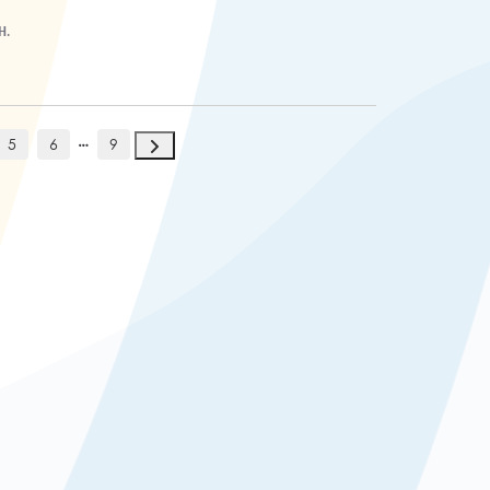
H.
5
6
9