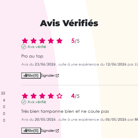
Avis Vérifiés
5
/
5
Avis vérifié
Pro au top
Avis du
23/06/2026
, suite à une expérience du
12/06/2026
par
J.
Utile
(0)
Signaler
35
4
/
5
6
Avis vérifié
0
Très bien tamponne bien et ne coule pas
0
Avis du
20/05/2026
, suite à une expérience du
06/05/2026
par
M.
0
Utile
(0)
Signaler