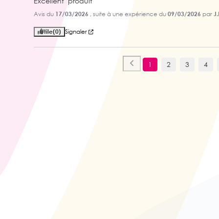
Excellent  produit
Avis du
17/03/2026
, suite à une expérience du
09/03/2026
par
J.
Utile
(0)
Signaler
1
2
3
4