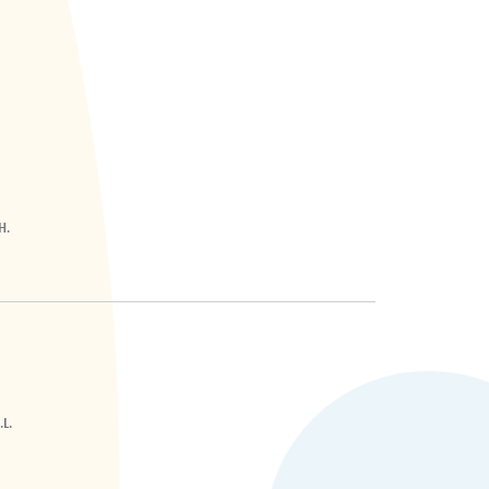
H.
L.