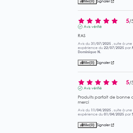
Utile
(0)
Signaler
5
/
Avis vérifié
RAS
Avis du
31/07/2025
, suite à une
expérience du
22/07/2025
par
Dominique N.
Utile
(0)
Signaler
5
/
Avis vérifié
Produits parfait de bonne qu
merci
Avis du
11/04/2025
, suite à une
expérience du
01/04/2025
par
S
Utile
(0)
Signaler