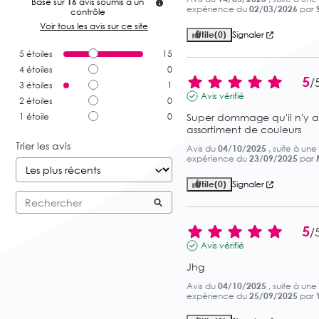
Basé sur
16
avis soumis à un
expérience du
02/03/2026
par
contrôle
Voir tous les avis sur ce site
Utile
(0)
Signaler
5
étoiles
15
4
étoiles
0
5
/
3
étoiles
1
Avis vérifié
2
étoiles
0
1
étoile
0
Super dommage qu'il n'y ai
assortiment de couleurs
Trier les avis
Avis du
04/10/2025
, suite à une
expérience du
23/09/2025
par
Utile
(0)
Signaler
5
/
Avis vérifié
Jhg
Avis du
04/10/2025
, suite à une
expérience du
25/09/2025
par