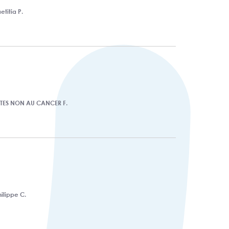
etitia P.
ITES NON AU CANCER F.
hilippe C.