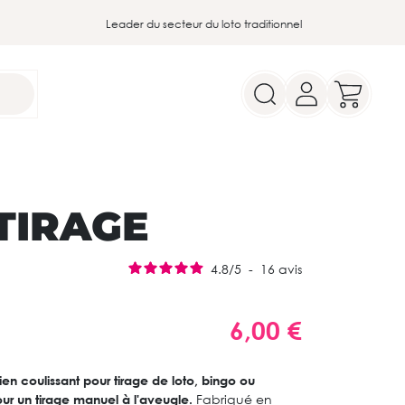
Leader du secteur du loto traditionnel
TIRAGE
4.8
/
5
-
16
avis
6,00 €
en coulissant pour tirage de loto, bingo ou
our un tirage manuel à l'aveugle.
Fabriqué en