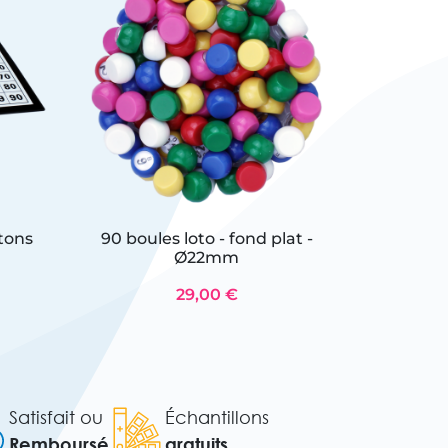
etons
90 boules loto - fond plat -
Ø22mm
29,00 €
Satisfait ou
Échantillons
Remboursé
gratuits