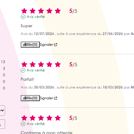
5
/
5
Avis vérifié
Super
Avis du
12/07/2026
, suite à une expérience du
27/06/2026
par
A
Utile
(0)
Signaler
13
5
/
5
3
Avis vérifié
0
Parfait
0
Avis du
30/03/2026
, suite à une expérience du
18/03/2026
par
M
0
Utile
(0)
Signaler
5
/
5
Avis vérifié
Conforme à mon attente