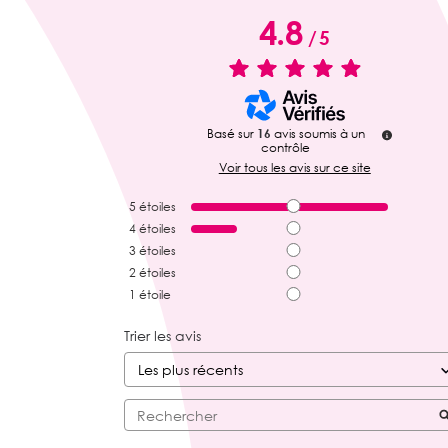
4.8
/
5
Basé sur
16
avis soumis à un
contrôle
Voir tous les avis sur ce site
5
étoiles
4
étoiles
3
étoiles
2
étoiles
1
étoile
Trier les avis