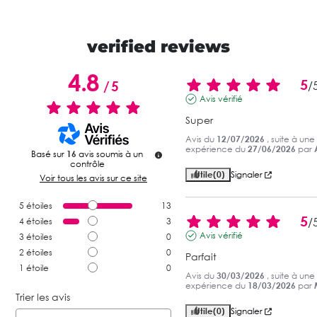
verified reviews
4.8
5
/
5
/
Avis vérifié
Super
Avis du
12/07/2026
, suite à une
expérience du
27/06/2026
par
Basé sur
16
avis soumis à un
contrôle
Utile
(0)
Signaler
Voir tous les avis sur ce site
5
étoiles
13
5
/
4
étoiles
3
Avis vérifié
3
étoiles
0
2
étoiles
0
Parfait
1
étoile
0
Avis du
30/03/2026
, suite à une
expérience du
18/03/2026
par
Trier les avis
Utile
(0)
Signaler