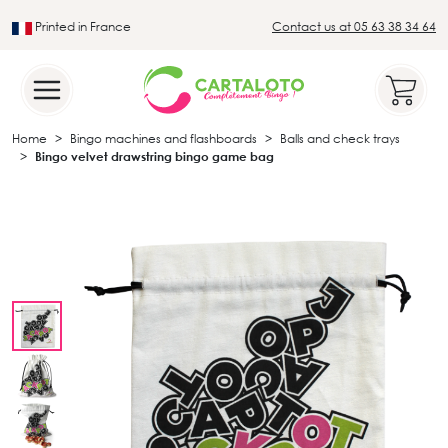
Printed in France
Contact us at 05 63 38 34 64
Leader in the traditional lotto sector
Home
Bingo machines and flashboards
Balls and check trays
Bingo velvet drawstring bingo game bag