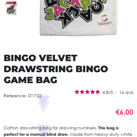
BINGO VELVET
DRAWSTRING BINGO
GAME BAG
4.8
/
5
-
16
avis
Reference:
ST1722
€6.00
Cotton drawstring bag for drawing numbers.
This bag is
perfect for a manual blind draw.
Made from heavy-duty white