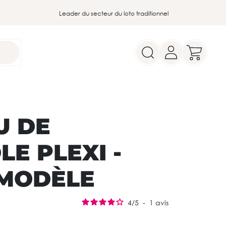
Leader du secteur du loto traditionnel
U DE
E PLEXI -
MODÈLE
4
/
5
-
1
avis