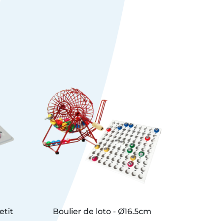
etit
Boulier de loto - Ø16.5cm
Boulier