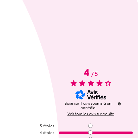
4
/
5
Basé sur
1
avis soumis à un
contrôle
Voir tous les avis sur ce site
5
étoiles
4
étoiles