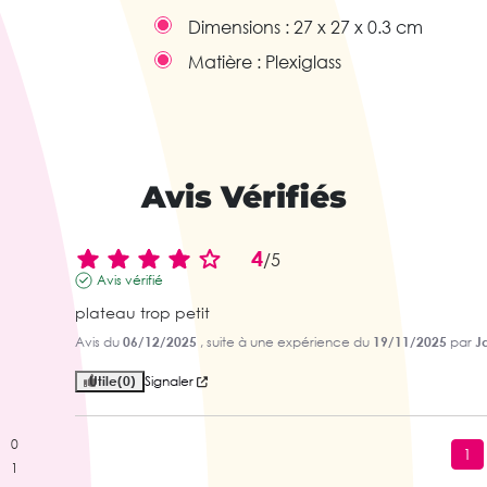
Dimensions :
27 x 27 x 0.3 cm
Matière :
Plexiglass
Avis Vérifiés
4
/
5
Avis vérifié
plateau trop petit
Avis du
06/12/2025
, suite à une expérience du
19/11/2025
par
J
Utile
(0)
Signaler
0
1
1