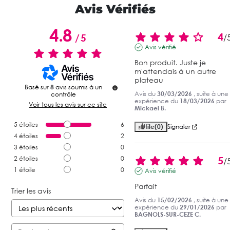
Avis Vérifiés
4.8
4
/
5
/
Avis vérifié
Bon produit. Juste je 
m'attendais à un autre 
plateau
Basé sur
8
avis soumis à un
Avis du
30/03/2026
, suite à une
contrôle
expérience du
18/03/2026
par
Voir tous les avis sur ce site
Mickael B.
5
étoiles
6
Utile
(0)
Signaler
4
étoiles
2
3
étoiles
0
5
2
étoiles
0
/
1
étoile
0
Avis vérifié
Parfait
Trier les avis
Avis du
15/02/2026
, suite à une
expérience du
29/01/2026
par
BAGNOLS-SUR-CEZE C.