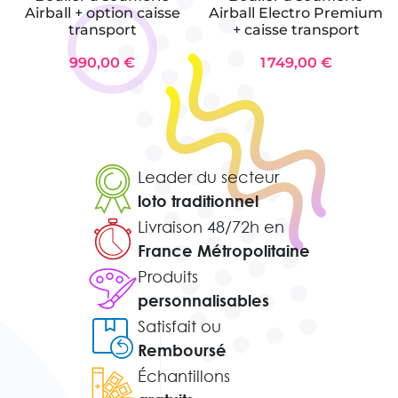
Airball + option caisse
Airball Electro Premium
transport
+ caisse transport
990,00 €
1 749,00 €
Leader du secteur
loto traditionnel
Livraison 48/72h en
France Métropolitaine
Produits
personnalisables
Satisfait ou
Remboursé
Échantillons