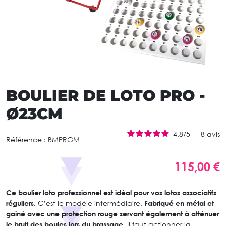
BOULIER DE LOTO PRO -
Ø23CM
4.8
/
5
-
8
avis
Référence :
BMPRGM
115,00 €
Ce boulier loto professionnel est idéal pour vos lotos associatifs
réguliers.
C’est le modèle intermédiaire.
Fabriqué en métal et
gainé avec une protection rouge servant également à atténuer
le bruit des boules lors du brassage.
Il faut actionner la