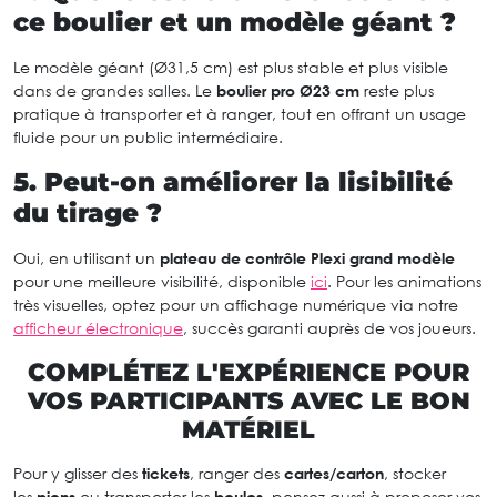
ce boulier et un modèle géant ?
Le modèle géant (Ø31,5 cm) est plus stable et plus visible
dans de grandes salles. Le
boulier pro Ø23 cm
reste plus
pratique à transporter et à ranger, tout en offrant un usage
fluide pour un public intermédiaire.
5. Peut-on améliorer la lisibilité
du tirage ?
Oui, en utilisant un
plateau de contrôle Plexi grand modèle
pour une meilleure visibilité, disponible
ici
. Pour les animations
très visuelles, optez pour un affichage numérique via notre
afficheur électronique
, succès garanti auprès de vos joueurs.
COMPLÉTEZ L'EXPÉRIENCE POUR
VOS PARTICIPANTS AVEC LE BON
MATÉRIEL
Pour y glisser des
tickets
, ranger des
cartes/carton
, stocker
les
pions
ou transporter les
boules
, pensez aussi à proposer vos