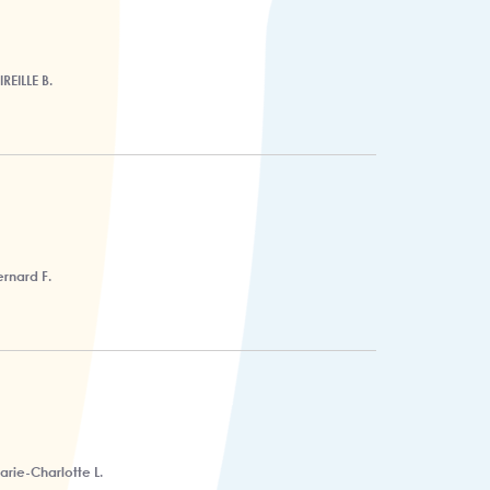
REILLE B.
ernard F.
arie-Charlotte L.