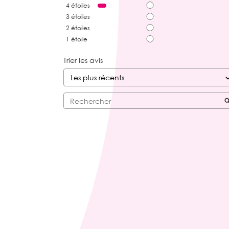
4
étoiles
3
étoiles
2
étoiles
1
étoile
Trier les avis