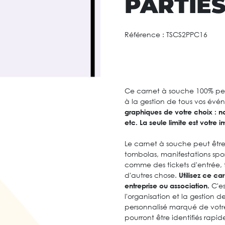
PARTIE
Référence :
TSCS2PPC16
Ce carnet à souche 100% pers
à la gestion de tous vos év
graphiques de votre choix : no
etc. La seule limite est votre i
Le carnet à souche peut être ut
tombolas, manifestations sport
comme des tickets d'entrée, t
d'autres chose.
Utilisez ce c
entreprise ou association.
C'es
l'organisation et la gestion
personnalisé marqué de votre
pourront être identifiés rap