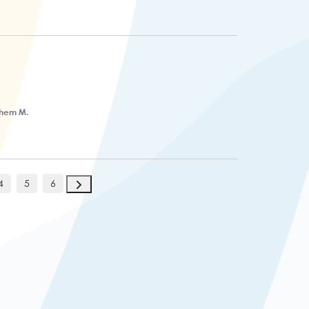
ihem M.
4
5
6