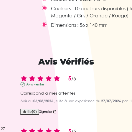
Couleurs :
10 couleurs disponibles (J
Magenta / Gris / Orange / Rouge)
Dimensions :
56 x 140 mm
Avis Vérifiés
5
/
5
Avis vérifié
Correspond a mes attentes
Avis du
06/08/2026
, suite à une expérience du
27/07/2026
par
JU
Utile
(0)
Signaler
27
5
/
5