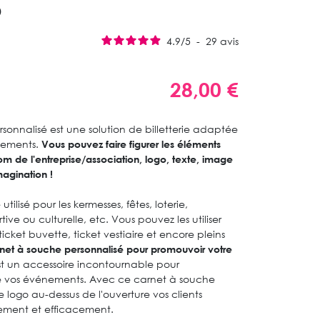
S
4.9
/
5
-
29
avis
28,00 €
onnalisé est une solution de billetterie adaptée
énements.
Vous pouvez faire figurer les éléments
m de l'entreprise/association, logo, texte, image
magination !
ilisé pour les kermesses, fêtes, loterie,
ive ou culturelle, etc. Vous pouvez les utiliser
icket buvette, ticket vestiaire et encore pleins
arnet à souche personnalisé pour promouvoir votre
t un accessoire incontournable pour
 de vos événements. Avec ce carnet à souche
 logo au-dessus de l'ouverture vos clients
idement et efficacement.