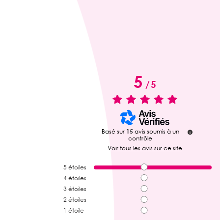
5
/
5
Basé sur
15
avis soumis à un
contrôle
Voir tous les avis sur ce site
5
étoiles
4
étoiles
3
étoiles
2
étoiles
1
étoile