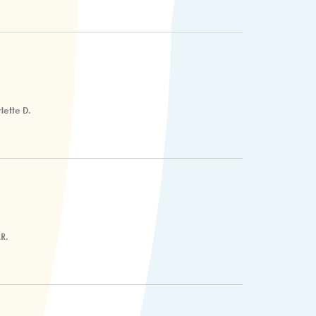
lette D.
R.