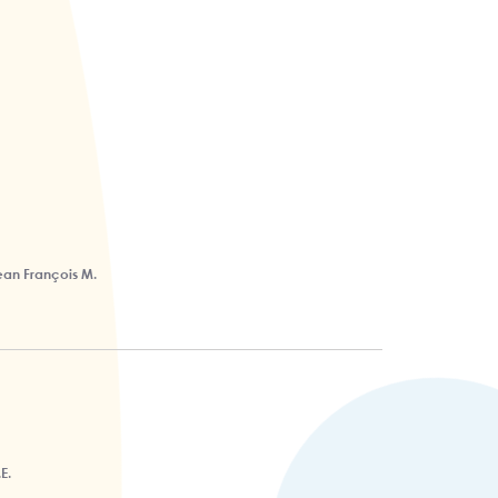
ean François M.
E.