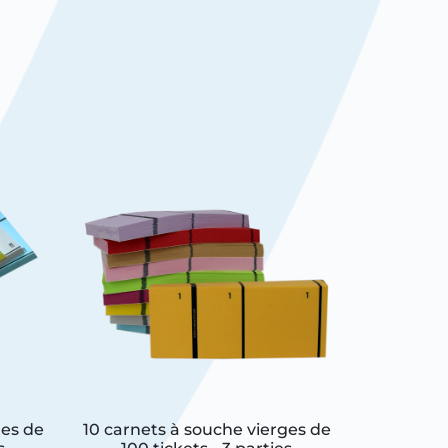
ges de
10 carnets à souche vierges de
Carnet à 