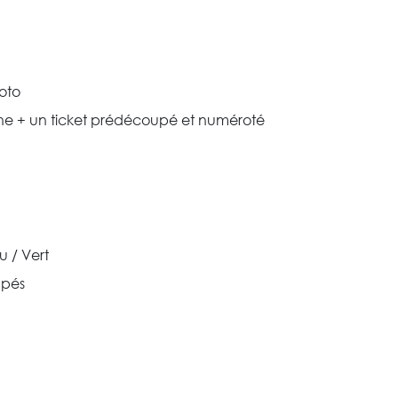
loto
ouche + un ticket prédécoupé et numéroté
u / Vert
upés