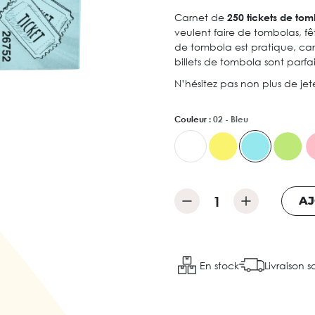
Carnet de
250 tickets de to
veulent faire de tombolas, fê
de tombola est pratique, car 
billets de tombola sont parfai
N’hésitez pas non plus de jet
Couleur :
02 - Bleu
AJ
En stock
Livraison s