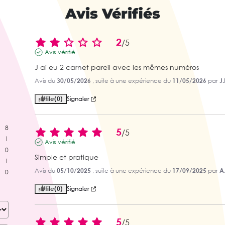
Avis Vérifiés
2
/
5
Avis vérifié
J ai eu 2 carnet pareil avec les mêmes numéros
Avis du
30/05/2026
, suite à une expérience du
11/05/2026
par
J.
Utile
(0)
Signaler
8
5
/
5
1
Avis vérifié
0
Simple et pratique
1
Avis du
05/10/2025
, suite à une expérience du
17/09/2025
par
A
0
Utile
(0)
Signaler
5
/
5