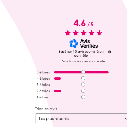
4.6
/
5
Basé sur
10
avis soumis à un
contrôle
Voir tous les avis sur ce site
5
étoiles
4
étoiles
3
étoiles
2
étoiles
1
étoile
Trier les avis