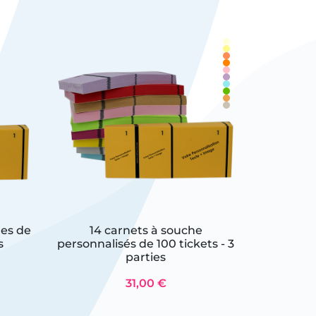
ges de
14 carnets à souche
Carnet à 
s
personnalisés de 100 tickets - 3
150 
parties
31,00 €