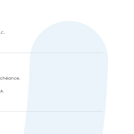
.C.
échéance. 

.A.