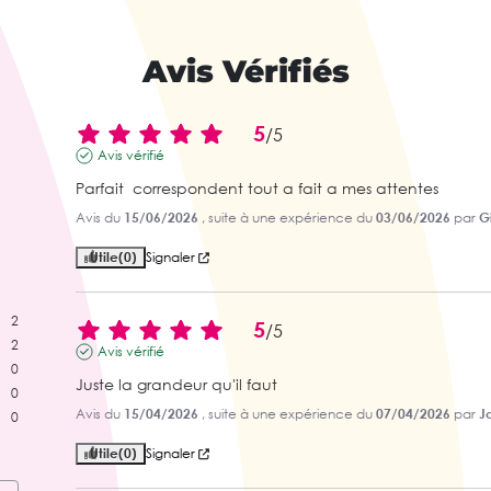
Avis Vérifiés
5
/
5
Avis vérifié
Parfait  correspondent tout a fait a mes attentes
Avis du
15/06/2026
, suite à une expérience du
03/06/2026
par
Gi
Utile
(0)
Signaler
2
5
/
5
2
Avis vérifié
0
Juste la grandeur qu'il faut
0
Avis du
15/04/2026
, suite à une expérience du
07/04/2026
par
J
0
Utile
(0)
Signaler