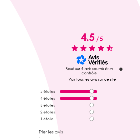
4.5
/
5
Basé sur
4
avis soumis à un
contrôle
Voir tous les avis sur ce site
5
étoiles
4
étoiles
3
étoiles
2
étoiles
1
étoile
Trier les avis