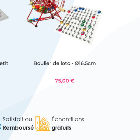
etit
Boulier de loto - Ø16.5cm
Boulier
75,00 €
Satisfait ou
Échantillons
Remboursé
gratuits