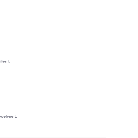
lles T.
ocelyne L.