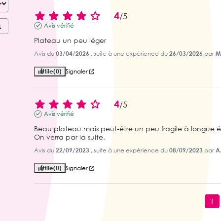
4
/
5
Avis vérifié
Plateau un peu léger
Avis du
03/04/2026
, suite à une expérience du
26/03/2026
par
M
Utile
(0)
Signaler
4
/
5
Avis vérifié
Beau plateau mais peut-être un peu fragile à longue 
On verra par la suite.
Avis du
22/09/2023
, suite à une expérience du
08/09/2023
par
A
Utile
(0)
Signaler
1