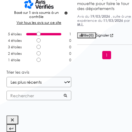
mouette pour faire le tour 
des départements
Basé sur
1
avis soumis à un
Avis du
19/03/2026
, suite à une
contrôle
expérience du
11/03/2026
par
Voir tous les avis sur ce site
M.L.
5
étoiles
1
Utile
(0)
Signaler
4
étoiles
0
3
étoiles
0
2
étoiles
0
1
1
étoile
0
Trier les avis