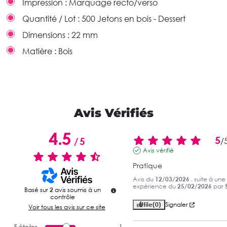
Impression :
Marquage recto/verso
Quantité / Lot :
500 Jetons en bois - Dessert
Dimensions :
22 mm
Matière :
Bois
Avis Vérifiés
4.5
5
/
5
/
Avis vérifié
Pratique
Avis du
12/03/2026
, suite à une
expérience du
25/02/2026
par
S
Basé sur
2
avis soumis à un
contrôle
Utile
(0)
Signaler
Voir tous les avis sur ce site
5
étoiles
1