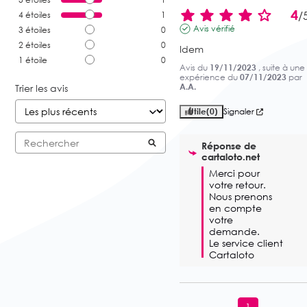
4
/
4
étoiles
1
Avis vérifié
3
étoiles
0
2
étoiles
0
Idem
1
étoile
0
Avis du
19/11/2023
, suite à une
expérience du
07/11/2023
par
A.A.
Trier les avis
Utile
(0)
Signaler
Réponse de
cartaloto.net
Merci pour 
votre retour. 
Nous prenons 
en compte 
votre 
demande.

Le service client 
Cartaloto
1