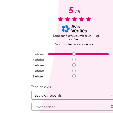
5
/
5
Basé sur
7
avis soumis à un
contrôle
Voir tous les avis sur ce site
5
étoiles
4
étoiles
3
étoiles
2
étoiles
1
étoile
Trier les avis