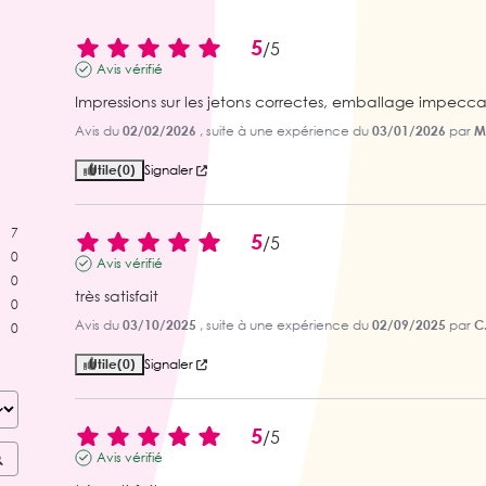
5
/
5
Avis vérifié
Impressions sur les jetons correctes, emballage impecca
Avis du
02/02/2026
, suite à une expérience du
03/01/2026
par
M
Utile
(0)
Signaler
7
5
/
5
0
Avis vérifié
0
très satisfait
0
Avis du
03/10/2025
, suite à une expérience du
02/09/2025
par
C
0
Utile
(0)
Signaler
5
/
5
Avis vérifié