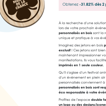
Obtenez
-31.82% dès 2 
À la recherche d'une solutio
lors de votre prochain évén
personnalisés en bois
sont la 
unique et pratique à vos év
Imaginez des jetons en bois
p
exclusif
! Ces jetons sont bie
maintenant impressionner vos 
manifestations. Ils vous facil
imprimés en 1 seule couleur.
Qu'il s'agisse d'un festival an
d'un événement en plein air 
personnalisés conviennent à
personnalisés en bois sont re
éco responsable à votre év
Profitez de l'espace
double fa
un logo ou des designs/icones