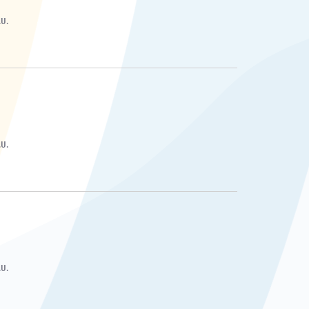
.U.
.U.
.U.