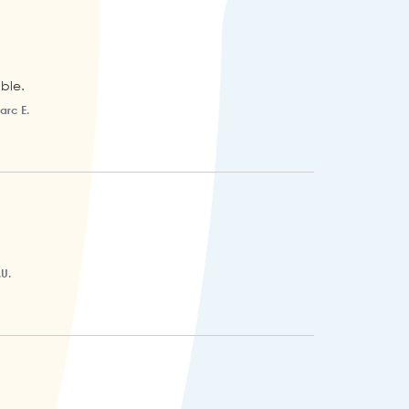
ble.
arc E.
.U.