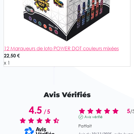
12 Marqueurs de loto POWER DOT couleurs mixées
22,50 €
x 1
Avis Vérifiés
4.5
5
/
5
/
Avis vérifié
Patfait
Avis du
10/11/2025
, suite à une