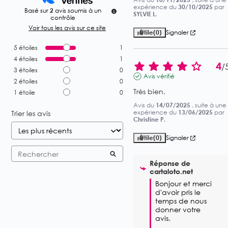
expérience du
30/10/2025
par
Basé sur
2
avis soumis à un
SYLVIE L.
contrôle
Voir tous les avis sur ce site
Utile
(0)
Signaler
5
étoiles
1
4
étoiles
1
4
/
3
étoiles
0
Avis vérifié
2
étoiles
0
Très bien.
1
étoile
0
Avis du
14/07/2025
, suite à une
expérience du
13/06/2025
par
Trier les avis
Christine P.
Utile
(0)
Signaler
Réponse de
cartaloto.net
Bonjour et merci 
d'avoir pris le 
temps de nous 
donner votre 
avis.
