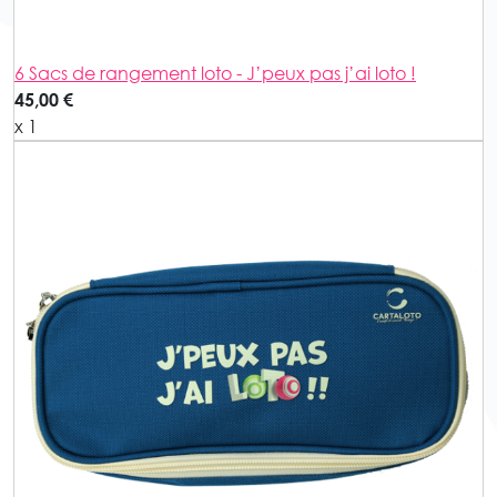
6 Sacs de rangement loto - J’peux pas j’ai loto !
45,00 €
x 1