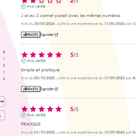
2
/
5
Avis vérifié
J ai eu 2 carnet pareil avec les mêmes numéros
Avis du
30/05/2026
, suite à une expérience du
11/05/2026
par
J.
Utile
(0)
Signaler
8
5
/
5
1
Avis vérifié
0
Simple et pratique
1
Avis du
05/10/2025
, suite à une expérience du
17/09/2025
par
A
0
Utile
(0)
Signaler
5
/
5
Avis vérifié
PRATIQUE
Avis du
01/10/2025
, suite à une expérience du
15/09/2025
par
S.