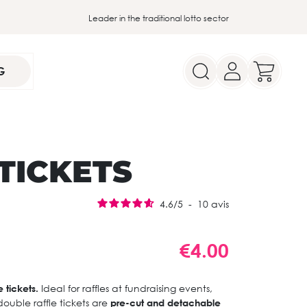
Leader in the traditional lotto sector
G
TICKETS
4.6
/
5
-
10
avis
€4.00
 tickets.
Ideal for raffles at fundraising events,
 double raffle tickets are
pre-cut and detachable