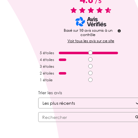
/
5
Basé sur
10
avis soumis à un
contrôle
Voir tous les avis sur ce site
5
étoiles
4
étoiles
3
étoiles
2
étoiles
1
étoile
Trier les avis