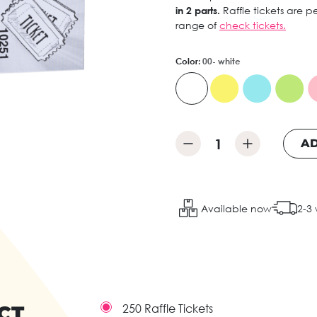
in 2 parts.
Raffle tickets are pe
range of
check tickets.
Color:
00- white
AD
Available now
2-3
CT
250 Raffle Tickets