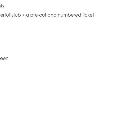
ts
terfoil stub + a pre-cut and numbered ticket
reen