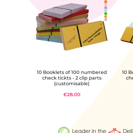
10 Booklets of 100 numbered
10 B
check tickts - 2 clip parts
che
(customisable)
€28.00
Leader in the
Deli