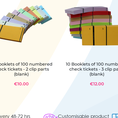
ooklets of 100 numbered
10 Booklets of 100 num
ck tickets - 2 clip parts
check tickets - 3 clip p
(blank)
(blank)
€10.00
€12.00
very 48-72 hrs
Customisable product