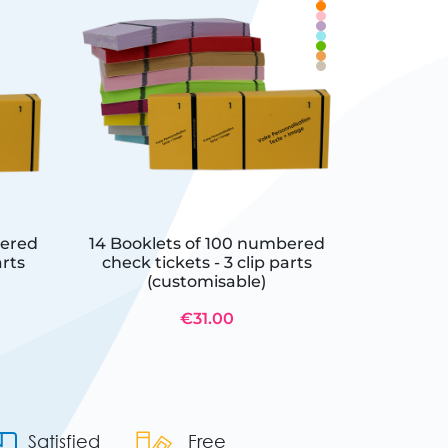
bered
14 Booklets of 100 numbered
150 Cu
arts
check tickets - 3 clip parts
(customisable)
€31.00
Satisfied
Free