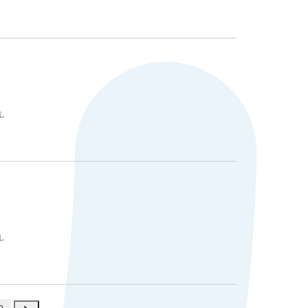
L.
L.