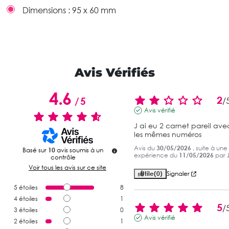
Dimensions :
95 x 60 mm
Avis Vérifiés
4.6
2
/
5
/
Avis vérifié
J ai eu 2 carnet pareil avec
les mêmes numéros
Avis du
30/05/2026
, suite à une
Basé sur
10
avis soumis à un
expérience du
11/05/2026
par
contrôle
Voir tous les avis sur ce site
Utile
(0)
Signaler
5
étoiles
8
4
étoiles
1
5
/
3
étoiles
0
Avis vérifié
2
étoiles
1