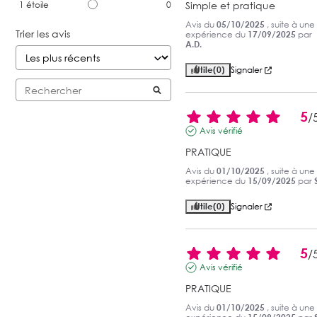
1
étoile
0
Simple et pratique
Avis du
05/10/2025
, suite à une
Trier les avis
expérience du
17/09/2025
par
A.D.
Utile
(0)
Signaler
5
/
Avis vérifié
PRATIQUE
Avis du
01/10/2025
, suite à une
expérience du
15/09/2025
par
S
Utile
(0)
Signaler
5
/
Avis vérifié
PRATIQUE
Avis du
01/10/2025
, suite à une