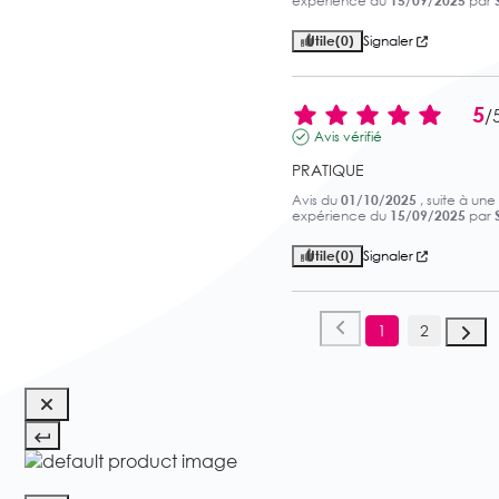
expérience du
15/09/2025
par
S
Utile
(0)
Signaler
5
/
Avis vérifié
PRATIQUE
Avis du
01/10/2025
, suite à une
expérience du
15/09/2025
par
S
Utile
(0)
Signaler
1
2