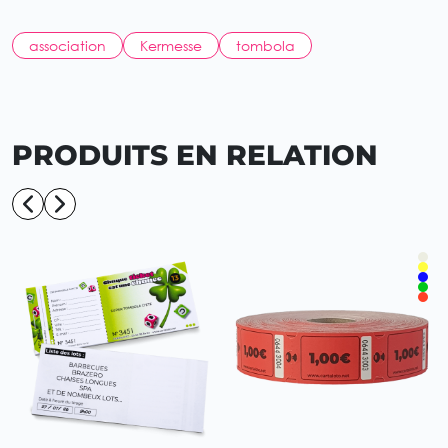
association
Kermesse
tombola
PRODUITS EN RELATION