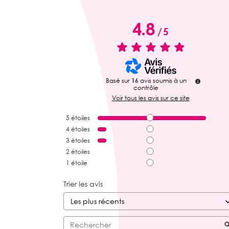
4.8
/
5
Basé sur
16
avis soumis à un
contrôle
Voir tous les avis sur ce site
5
étoiles
4
étoiles
3
étoiles
2
étoiles
1
étoile
Trier les avis