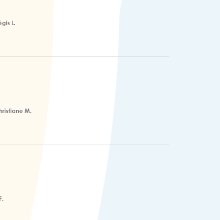
gis L.
hristiane M.
F.