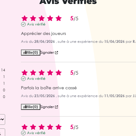
Avis Vérifiés
5
/
5
Avis vérifié
Apprécier des joueurs
Avis du
28/06/2026
, suite à une expérience du
15/06/2026
par
R.
Utile
(0)
Signaler
14
5
/
5
1
Avis vérifié
1
Parfois la boîte arrive cassé
0
Avis du
23/05/2026
, suite à une expérience du
11/05/2026
par
J.
0
Utile
(0)
Signaler
5
/
5
Avis vérifié