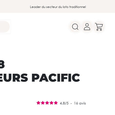
Leader du secteur du loto traditionnel
8
URS PACIFIC
4.8
/
5
-
16
avis