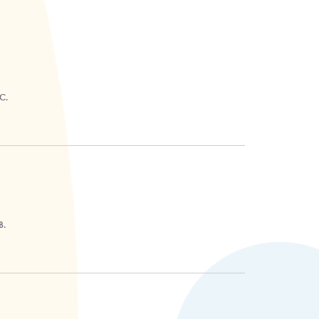
C.
B.