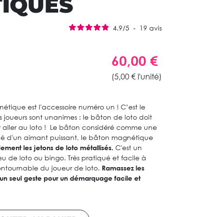
IQUES
4.9
/
5
-
19
avis
60,00 €
(5,00 € l'unité)
nétique est l'accessoire numéro un ! C’est le
es joueurs sont unanimes : le bâton de loto doit
 aller au loto ! Le bâton considéré comme une
é d'un aimant puissant, le bâton magnétique
ement les jetons de loto métallisés.
C'est un
 jeu de loto ou bingo. Très pratiqué et facile à
ncontournable du joueur de loto.
Ramassez les
’un seul geste pour un démarquage facile et