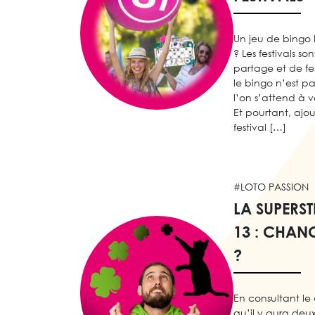
Un jeu de bingo l
? Les festivals s
partage et de fest
le bingo n’est p
l’on s’attend à v
Et pourtant, ajo
festival […]
#LOTO PASSION
LA SUPERST
13 : CHA
?
En consultant le
qu’il y aura deu