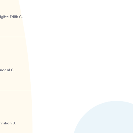
igitte Edith C.
incent C.
ristian D.