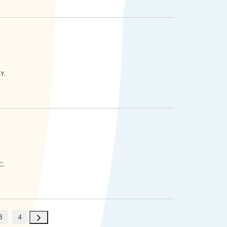
Y.
C.
3
4