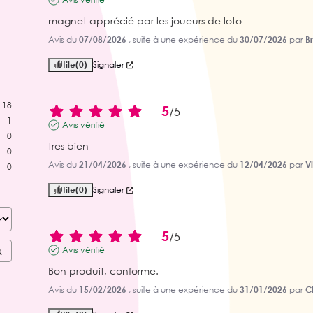
magnet apprécié par les joueurs de loto
Avis du
07/08/2026
, suite à une expérience du
30/07/2026
par
Br
Utile
(0)
Signaler
18
5
/
5
1
Avis vérifié
0
tres bien
0
Avis du
21/04/2026
, suite à une expérience du
12/04/2026
par
V
0
Utile
(0)
Signaler
5
/
5
Avis vérifié
Bon produit, conforme.
Avis du
15/02/2026
, suite à une expérience du
31/01/2026
par
Ch