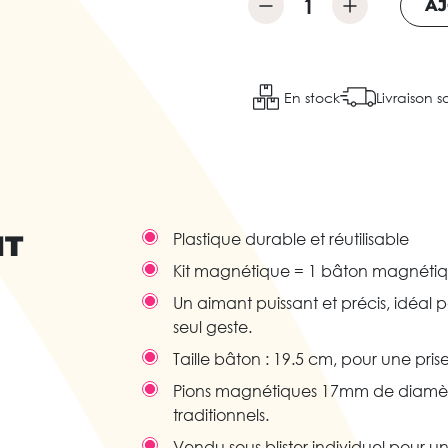
AJ
En stock
Livraison s
IT
Plastique durable et réutilisable
Kit magnétique = 1 bâton magnétiqu
Un aimant puissant et précis, idéal
seul geste.
Taille bâton : 19.5 cm, pour une pri
Pions magnétiques 17mm de diamètr
traditionnels.
Vendu sous blister individuel pour u