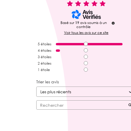
Basé sur
19
avis soumis à un
contrôle
Voir tous les avis sur ce site
5
étoiles
4
étoiles
3
étoiles
2
étoiles
1
étoile
Trier les avis