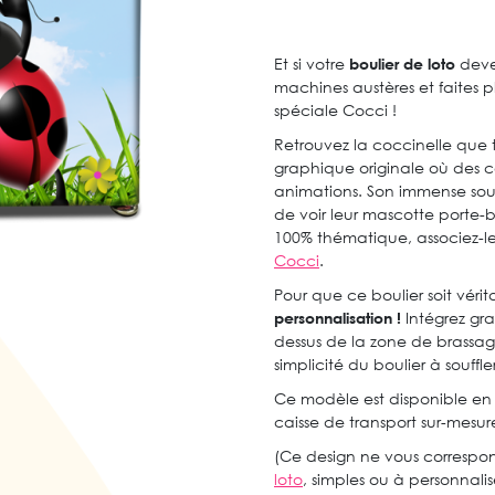
Et si votre
boulier de loto
deven
machines austères et faites 
spéciale Cocci !
Retrouvez la coccinelle que
graphique originale où des co
animations. Son immense souri
de voir leur mascotte porte-
100% thématique, associez-l
Cocci
.
Pour que ce boulier soit véri
personnalisation !
Intégrez gra
dessus de la zone de brassage.
simplicité du boulier à souffl
Ce modèle est disponible en
caisse de transport sur-mesur
(Ce design ne vous correspo
loto
, simples ou à personnalis