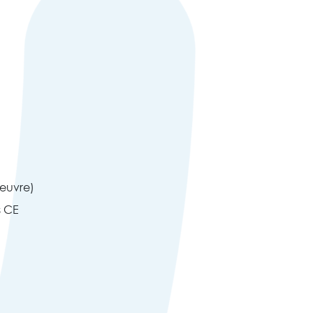
Oeuvre)
s CE