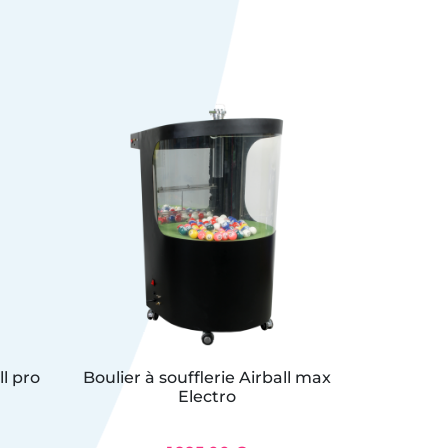
ll pro
Boulier à soufflerie Airball max
Boulie
Electro