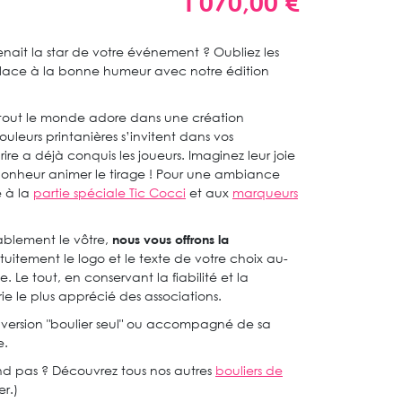
1 070,00 €
ait la star de votre événement ? Oubliez les
place à la bonne humeur avec notre édition
 tout le monde adore dans une création
uleurs printanières s’invitent dans vos
re a déjà conquis les joueurs. Imaginez leur joie
bonheur animer le tirage ! Pour une ambiance
e à la
partie spéciale Tic Cocci
et aux
marqueurs
tablement le vôtre,
nous vous offrons la
tuitement le logo et le texte de votre choix au-
 Le tout, en conservant la fiabilité et la
erie le plus apprécié des associations.
 version "boulier seul" ou accompagné de sa
e.
nd pas ? Découvrez tous nos autres
bouliers de
er.)