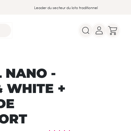
Leader du secteur du loto traditionnel
 NANO -
 WHITE +
DE
ORT