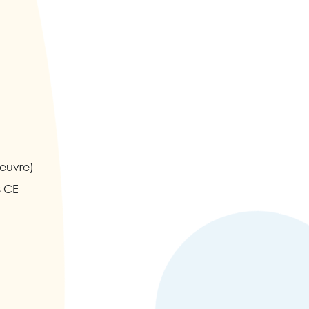
Oeuvre)
s CE