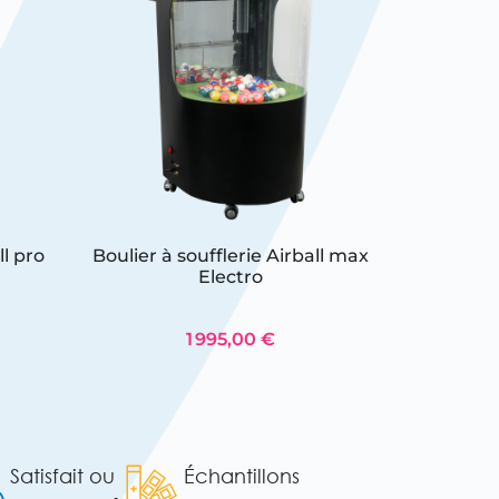
ll pro
Boulier à soufflerie Airball max
Boulie
Electro
1 995,00 €
Satisfait ou
Échantillons