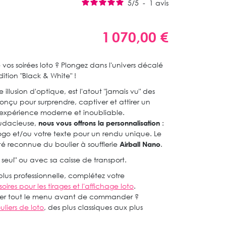
5
/
5
-
1
avis
1 070,00 €
 vos soirées loto ? Plongez dans l'univers décalé
tion "Black & White" !
illusion d'optique, est l'atout "jamais vu" des
 conçu pour surprendre, captiver et attirer un
 expérience moderne et inoubliable.
 audacieuse,
nous vous offrons la personnalisation
:
logo et/ou votre texte pour un rendu unique. Le
lité reconnue du boulier à soufflerie
Airball Nano
.
 seul" ou avec sa caisse de transport.
plus professionnelle, complétez votre
oires pour les tirages et l'affichage loto
.
lter tout le menu avant de commander ?
uliers de loto
, des plus classiques aux plus