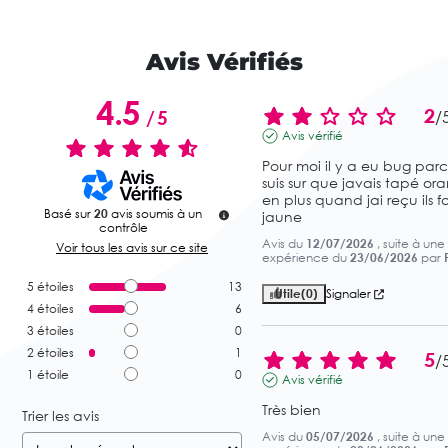
Avis Vérifiés
4.5
2
/
5
/
Avis vérifié
Pour moi il y a eu bug parc
suis sur que javais tapé oran
en plus quand jai reçu ils fo
Basé sur
20
avis soumis à un
jaune
contrôle
Avis du
12/07/2026
, suite à une
Voir tous les avis sur ce site
expérience du
23/06/2026
par
5
étoiles
13
Utile
(0)
Signaler
4
étoiles
6
3
étoiles
0
2
étoiles
1
5
/
1
étoile
0
Avis vérifié
Très bien
Trier les avis
Avis du
05/07/2026
, suite à une