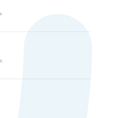
L.
C.