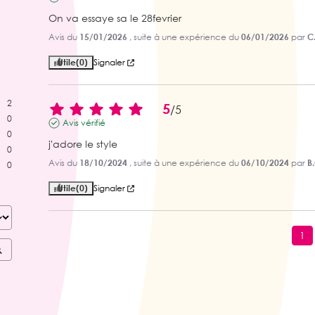
On va essaye sa le 28fevrier
Avis du
15/01/2026
, suite à une expérience du
06/01/2026
par
C.
Utile
(0)
Signaler
2
5
/
5
0
Avis vérifié
0
j'adore le style
0
Avis du
18/10/2024
, suite à une expérience du
06/10/2024
par
B.
0
Utile
(0)
Signaler
1