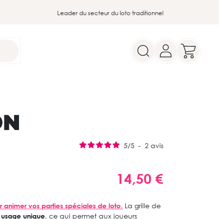
Leader du secteur du loto traditionnel
ON
5
/
5
-
2
avis
14,50 €
r animer vos parties spéciales de loto
.
La grille de
à usage unique
, ce qui permet aux joueurs