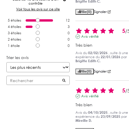
Brigitte Edith C.
contrôle
Voir tous les avis sur ce site
Utile
(0)
Signaler
5
étoiles
12
4
étoiles
3
5
/
3
étoiles
0
Avis vérifié
2
étoiles
0
Très bien
1
étoile
0
Avis du
02/02/2026
, suite à une
expérience du
22/01/2026
par
Trier les avis
Brigitte Edith C.
Utile
(0)
Signaler
5
/
Avis vérifié
Très bien
Avis du
04/10/2025
, suite à une
expérience du
23/09/2025
par
Mireille D.