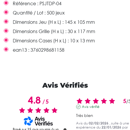
Référence :
PSJTDP-04
Quantité / Lot :
500 jeux
Dimensions Jeu (H x L) :
145 x 105 mm
Dimensions Grille (H x L) :
30 x 117 mm
Dimensions Cases (H x L) :
10 x 13 mm
ean13 :
3760298681158
Avis Vérifiés
4.8
5
/
5
/
Avis vérifié
Très bien
Avis du
02/02/2026
, suite à une
expérience du
22/01/2026
par
Basé sur
15
avis soumis à un