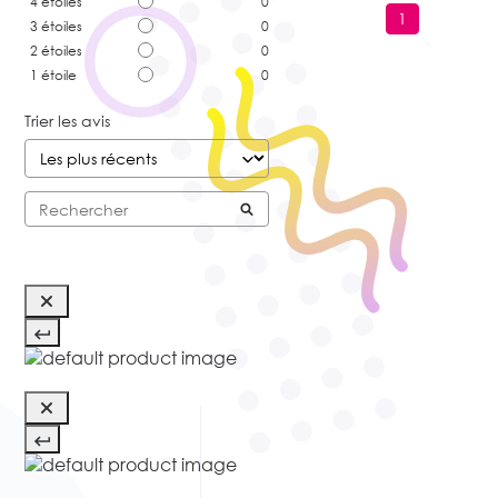
4
étoiles
0
1
3
étoiles
0
2
étoiles
0
1
étoile
0
Trier les avis