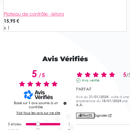
Plateau de contrôle - jetons
15,95 €
x 1
Avis Vérifiés
5
5
/
5
/
Avis vérifié
PARFAIT
Avis du
31/01/2024
, suite à une
expérience du
18/01/2024
par
Basé sur
1
avis soumis à un
A.A.
contrôle
Voir tous les avis sur ce site
Utile
(0)
Signaler
5
étoiles
1