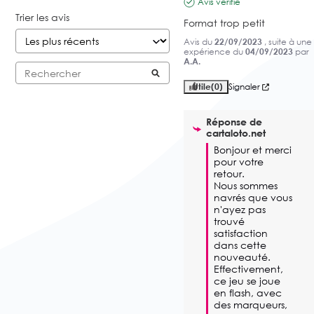
Avis vérifié
Trier les avis
Format trop petit
Avis du
22/09/2023
, suite à une
expérience du
04/09/2023
par
A.A.
Utile
(0)
Signaler
Réponse de
cartaloto.net
Bonjour et merci 
pour votre 
retour. 

Nous sommes 
navrés que vous 
n'ayez pas 
trouvé 
satisfaction 
dans cette 
nouveauté. 
Effectivement, 
ce jeu se joue 
en flash, avec 
des marqueurs, 