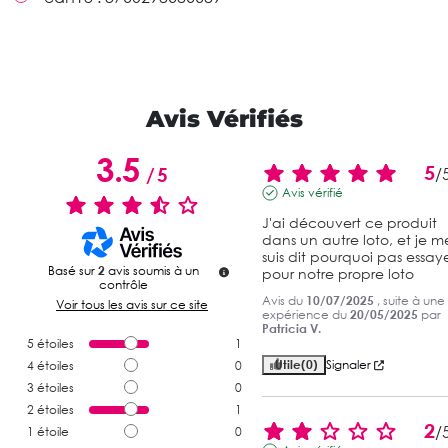
Avis Vérifiés
3.5
5
/
5
/
Avis vérifié
J'ai découvert ce produit 
dans un autre loto, et je me
suis dit pourquoi pas essaye
Basé sur
2
avis soumis à un
pour notre propre loto
contrôle
Avis du
10/07/2025
, suite à une
Voir tous les avis sur ce site
expérience du
20/05/2025
par
Patricia V.
5
étoiles
1
Utile
(0)
Signaler
4
étoiles
0
3
étoiles
0
2
étoiles
1
2
/
1
étoile
0