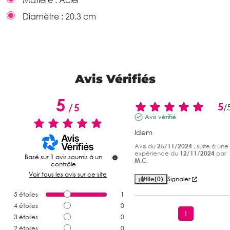
Matière :
Acier
Diamètre :
20.3 cm
Avis Vérifiés
5
5
/
5
/
Avis vérifié
Idem
Avis du
25/11/2024
, suite à une
expérience du
12/11/2024
par
Basé sur
1
avis soumis à un
M.C.
contrôle
Voir tous les avis sur ce site
Utile
(0)
Signaler
5
étoiles
1
4
étoiles
0
1
3
étoiles
0
2
étoiles
0