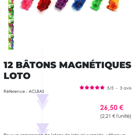
12 BÂTONS MAGNÉTIQUES
LOTO
5
/
5
-
3
avis
Référence :
ACLBAS
26,50 €
(2,21 € l'unité)
Pour un ramassage de jetons de loto plus rapide, utilisez un