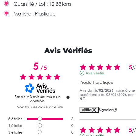
Quantité / Lot :
12 Bâtons
Matière :
Plastique
Avis Vérifiés
5
5
/
5
/
Avis vérifié
Produit pratique
Avis du
15/02/2026
, suite à une
expérience du
05/02/2026
par
Basé sur
3
avis soumis à un
N.T.
contrôle
Voir tous les avis sur ce site
Utile
(0)
Signaler
5
étoiles
3
4
étoiles
0
5
/
3
étoiles
0
Avis vérifié