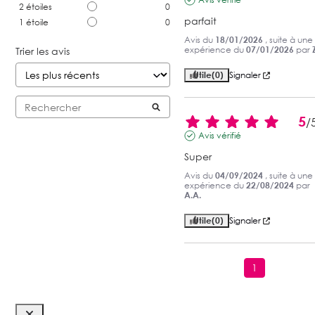
2
étoiles
0
parfait
1
étoile
0
Avis du
18/01/2026
, suite à une
expérience du
07/01/2026
par
Z
Trier les avis
Utile
(0)
Signaler
5
/
Avis vérifié
Super
Avis du
04/09/2024
, suite à une
expérience du
22/08/2024
par
A.A.
Utile
(0)
Signaler
1