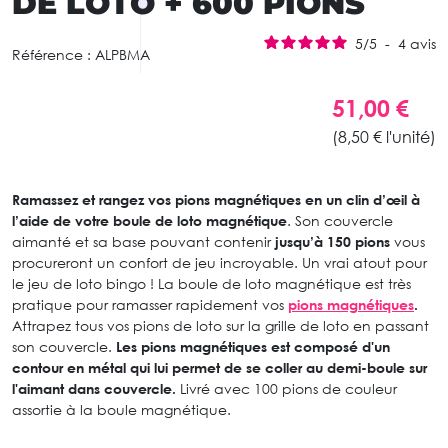
DE LOTO + 600 PIONS
5
/
5
-
4
avis
Référence :
ALPBMA
51,00 €
(8,50 € l'unité)
Ramassez et rangez vos pions magnétiques en un clin d’œil à
l’aide de votre boule de loto magnétique
. Son couvercle
aimanté et sa base pouvant contenir
jusqu’à 150 pions
vous
procureront un confort de jeu incroyable. Un vrai atout pour
le jeu de loto bingo ! La boule de loto magnétique est très
pratique pour ramasser rapidement vos
pions magnétiques
.
Attrapez tous vos pions de loto sur la grille de loto en passant
son couvercle.
Les pions magnétiques est composé d'un
contour en métal qui lui permet de se coller au demi-boule sur
l'aimant dans couvercle.
Livré avec 100 pions de couleur
assortie à la boule magnétique.