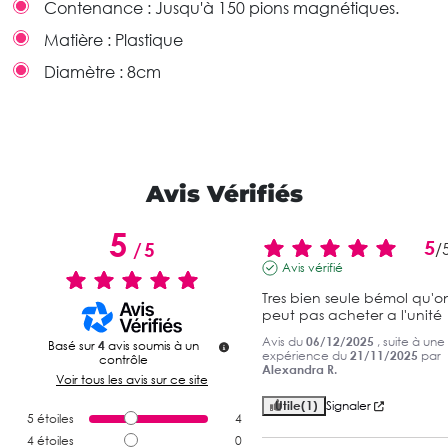
Contenance :
Jusqu'à 150 pions magnétiques.
Matière :
Plastique
Diamètre :
8cm
Avis Vérifiés
5
5
/
5
/
Avis vérifié
Tres bien seule bémol qu'on
peut pas acheter a l'unité
Avis du
06/12/2025
, suite à une
Basé sur
4
avis soumis à un
expérience du
21/11/2025
par
contrôle
Alexandra R.
Voir tous les avis sur ce site
Utile
(1)
Signaler
5
étoiles
4
4
étoiles
0