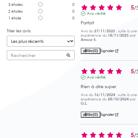
3
étoiles
0
5
/
2
étoiles
0
Avis vérifié
1
étoile
0
Parfait
Trier les avis
Avis du
27/11/2025
, suite à une
expérience du
18/11/2025
par
Amour S.
Utile
(0)
Signaler
5
/
Avis vérifié
Rien à dire super
Avis du
16/11/2024
, suite à une
expérience du
28/10/2024
par
G.L.
Utile
(0)
Signaler
5
/