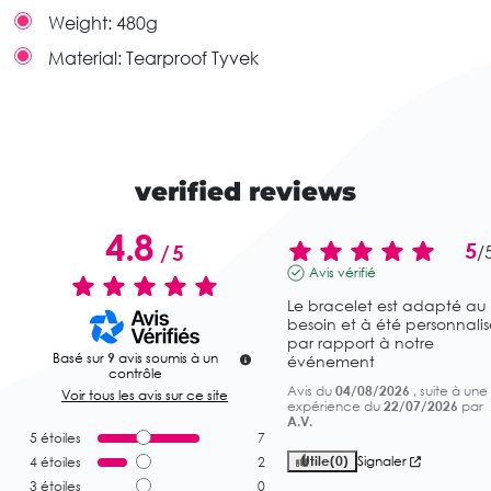
Weight:
480g
Material:
Tearproof Tyvek
verified reviews
4.8
5
/
5
/
Avis vérifié
Le bracelet est adapté au 
besoin et à été personnalisé
par rapport à notre 
Basé sur
9
avis soumis à un
événement
contrôle
Avis du
04/08/2026
, suite à une
Voir tous les avis sur ce site
expérience du
22/07/2026
par
A.V.
5
étoiles
7
Utile
(0)
Signaler
4
étoiles
2
3
étoiles
0