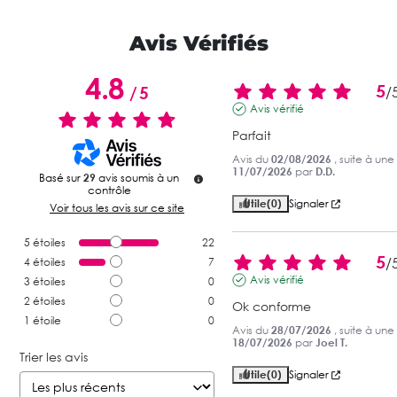
Avis Vérifiés
4.8
5
/
5
/
Avis vérifié
Parfait
Avis du
02/08/2026
, suite à un
11/07/2026
par
D.D.
Basé sur
29
avis soumis à un
contrôle
Utile
(0)
Signaler
Voir tous les avis sur ce site
5
étoiles
22
5
/
4
étoiles
7
Avis vérifié
3
étoiles
0
2
étoiles
0
Ok conforme
1
étoile
0
Avis du
28/07/2026
, suite à un
18/07/2026
par
Joel T.
Trier les avis
Utile
(0)
Signaler