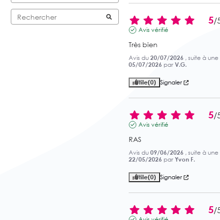
5
/
Avis vérifié
Très bien
Avis du
20/07/2026
, suite à un
05/07/2026
par
V.G.
Utile
(0)
Signaler
5
/
Avis vérifié
RAS
Avis du
09/06/2026
, suite à un
22/05/2026
par
Yvon F.
Utile
(0)
Signaler
5
/
Avis vérifié