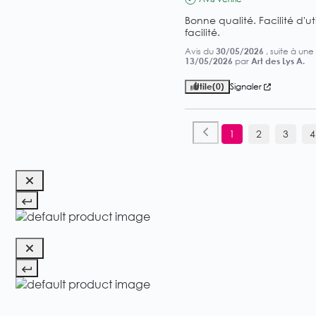
Bonne qualité. Facilité d'ut
facilité.
Avis du
30/05/2026
, suite à un
13/05/2026
par
Art des Lys A.
Utile
(0)
Signaler
1
2
3
4