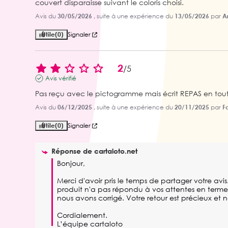
couvert disparaisse suivant le coloris choisi.
Avis du
30/05/2026
, suite à une expérience du
13/05/2026
par
Ar
Utile
(0)
Signaler
2
/
5
Avis vérifié
Pas reçu avec le pictogramme mais écrit REPAS en tou
Avis du
06/12/2025
, suite à une expérience du
20/11/2025
par
F
Utile
(0)
Signaler
Réponse de
cartaloto.net
Bonjour, 

Merci d'avoir pris le temps de partager votre av
produit n'a pas répondu à vos attentes en termes
nous avons corrigé. Votre retour est précieux et n
Cordialement.

L’équipe cartaloto