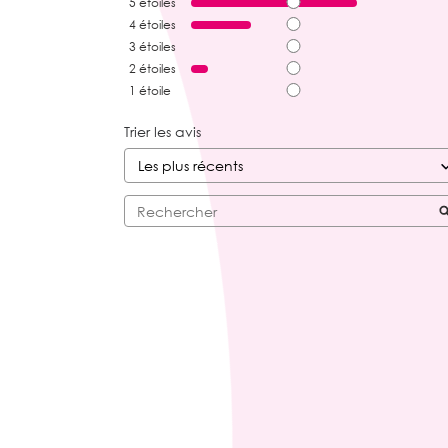
5
étoiles
4
étoiles
3
étoiles
2
étoiles
1
étoile
Trier les avis