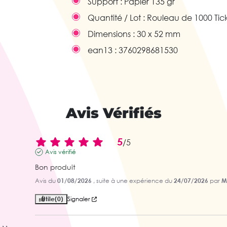
Support :
Papier 135 gr
Quantité / Lot :
Rouleau de 1000 Tic
Dimensions :
30 x 52 mm
ean13 :
3760298681530
Avis Vérifiés
5
/
5
Avis vérifié
Bon produit
Avis du
01/08/2026
, suite à une expérience du
24/07/2026
par
M
Utile
(0)
Signaler