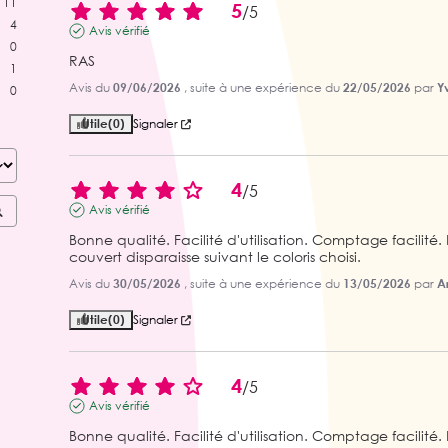
11
5
/
5
4
Avis vérifié
0
RAS
1
Avis du
09/06/2026
, suite à une expérience du
22/05/2026
par
Y
0
Utile
(0)
Signaler
4
/
5
Avis vérifié
Bonne qualité. Facilité d'utilisation. Comptage facili
couvert disparaisse suivant le coloris choisi.
Avis du
30/05/2026
, suite à une expérience du
13/05/2026
par
Ar
Utile
(0)
Signaler
4
/
5
Avis vérifié
Bonne qualité. Facilité d'utilisation. Comptage facili