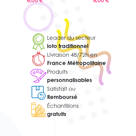
8,00 €
8,00 €
Leader du secteur
loto traditionnel
Livraison 48/72h en
France Métropolitaine
Produits
personnalisables
Satisfait ou
Remboursé
Échantillons
gratuits