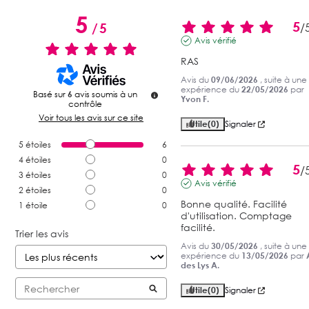
5
5
/
5
/
Avis vérifié
RAS
Avis du
09/06/2026
, suite à une
expérience du
22/05/2026
par
Basé sur
6
avis soumis à un
Yvon F.
contrôle
Voir tous les avis sur ce site
Utile
(0)
Signaler
5
étoiles
6
4
étoiles
0
5
/
3
étoiles
0
Avis vérifié
2
étoiles
0
Bonne qualité. Facilité 
1
étoile
0
d'utilisation. Comptage 
facilité.
Trier les avis
Avis du
30/05/2026
, suite à une
expérience du
13/05/2026
par
des Lys A.
Utile
(0)
Signaler