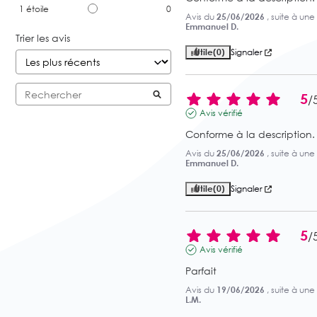
1
étoile
0
Avis du
25/06/2026
, suite à un
Emmanuel D.
Trier les avis
Utile
(0)
Signaler
5
/
Avis vérifié
Conforme à la description.
Avis du
25/06/2026
, suite à un
Emmanuel D.
Utile
(0)
Signaler
5
/
Avis vérifié
Parfait
Avis du
19/06/2026
, suite à un
L.M.