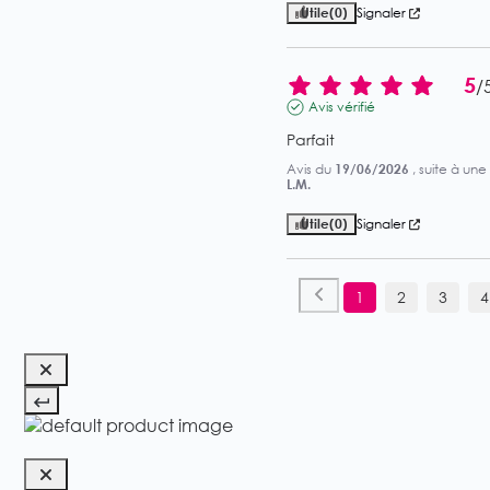
Utile
(0)
Signaler
5
/
Avis vérifié
Parfait
Avis du
19/06/2026
, suite à un
L.M.
Utile
(0)
Signaler
1
2
3
4