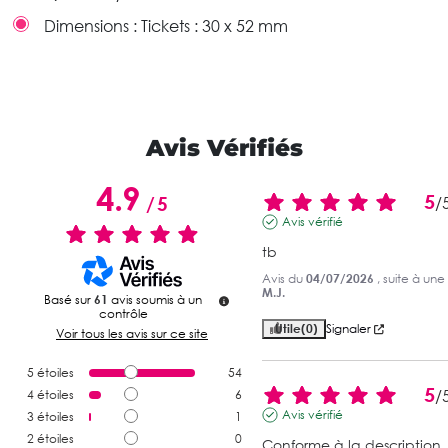
Dimensions :
Tickets : 30 x 52 mm
Avis Vérifiés
4.9
5
/
5
/
Avis vérifié
tb
Avis du
04/07/2026
, suite à un
M.J.
Basé sur
61
avis soumis à un
contrôle
Utile
(0)
Signaler
Voir tous les avis sur ce site
5
étoiles
54
5
/
4
étoiles
6
Avis vérifié
3
étoiles
1
2
étoiles
0
Conforme à la description.