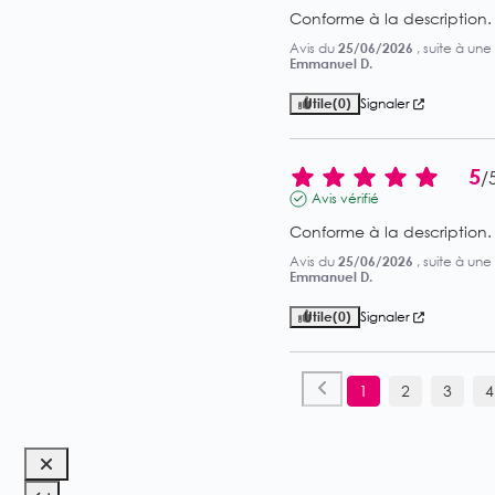
Conforme à la description.
Avis du
25/06/2026
, suite à un
Emmanuel D.
Utile
(0)
Signaler
5
/
Avis vérifié
Conforme à la description.
Avis du
25/06/2026
, suite à un
Emmanuel D.
Utile
(0)
Signaler
1
2
3
4