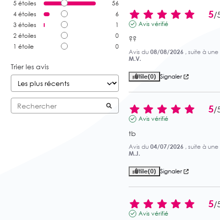
5
étoiles
56
5
/
4
étoiles
6
Avis vérifié
3
étoiles
1
2
étoiles
0
??
1
étoile
0
Avis du
08/08/2026
, suite à un
M.V.
Trier les avis
Utile
(0)
Signaler
5
/
Avis vérifié
tb
Avis du
04/07/2026
, suite à un
M.J.
Utile
(0)
Signaler
5
/
Avis vérifié