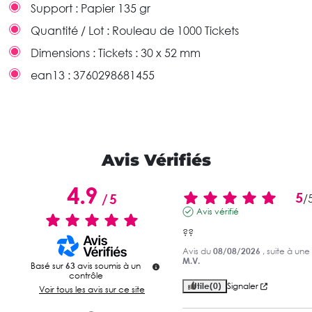
Support :
Papier 135 gr
Quantité / Lot :
Rouleau de 1000 Tickets
Dimensions :
Tickets : 30 x 52 mm
ean13 :
3760298681455
Avis Vérifiés
4.9
5
/
5
/
Avis vérifié
??
Avis du
08/08/2026
, suite à un
M.V.
Basé sur
63
avis soumis à un
contrôle
Utile
(0)
Signaler
Voir tous les avis sur ce site