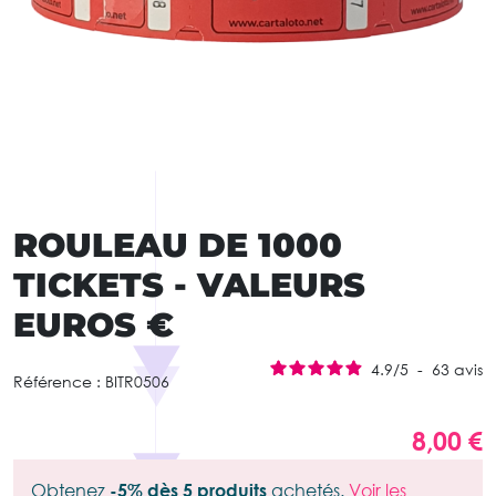
ROULEAU DE 1000
TICKETS - VALEURS
EUROS €
4.9
/
5
-
63
avis
Référence :
BITR0506
8,00 €
Obtenez
-5% dès 5 produits
achetés.
Voir les